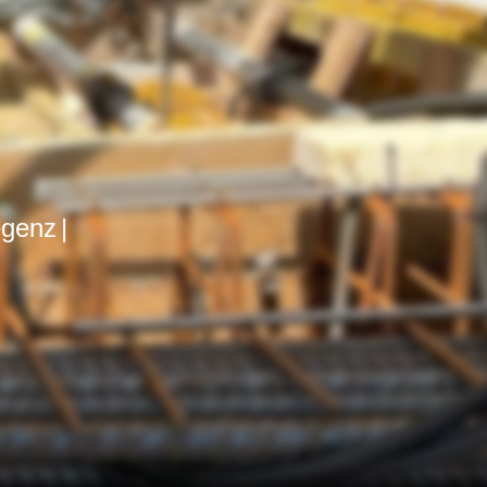
:
egenz
|